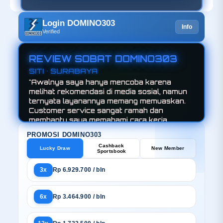
Login DOMINO303
Info
Verified
REVIEW SOBAT DOMINO303
SITI • SURABAYA
"Awalnya saya hanya mencoba karena
melihat rekomendasi di media sosial, namun
ternyata layanannya memang memuaskan.
Customer service sangat ramah dan
membantu saya memahami cara kerja
transaksi e-wallet."
PROMOSI DOMINO303
Cashback
Lucky Draw
New Member
Sportsbook
3x
Rp 6.929.700 / bln
6x
Rp 3.464.900 / bln