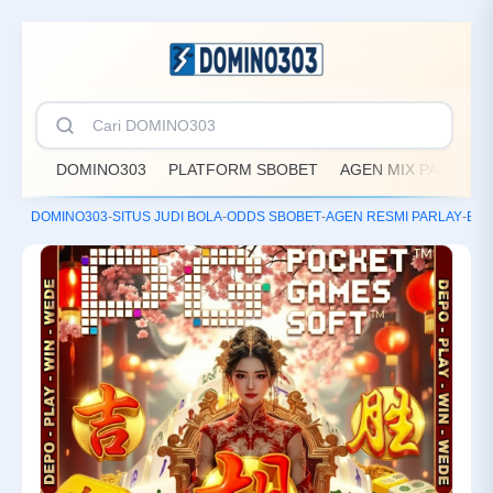
DOMINO303
PLATFORM SBOBET
AGEN MIX PARLAY
DOMINO303
-
SITUS JUDI BOLA
-
ODDS SBOBET
-
AGEN RESMI PARLAY
-
BA