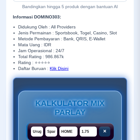
Bandingkan hingga 5 produk dengan bantuan AI
Informasi DOMINO303:
Didukung Oleh : All Providers
Jenis Permainan : Sportsbook, Togel, Casino, Slot
Metode Pembayaran : Bank, QRIS, E-Wallet
Mata Uang : IDR
Jam Operasional : 24/7
Total Rating : 986.867k
Rating : ⭐⭐⭐⭐⭐
Daftar Buruan :
Klik Disini
KALKULATOR MIX
PARLAY
×